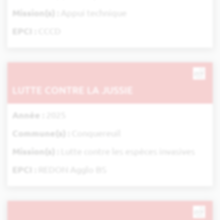
Mission(s) :
Appui technique
EPCI :
CCCD
LUTTE CONTRE LA JUSSIE
Année :
2025
Commune(s) :
Conquereuil
Mission(s) :
Lutte contre les espèces invasives
EPCI :
REDON Agglo BS