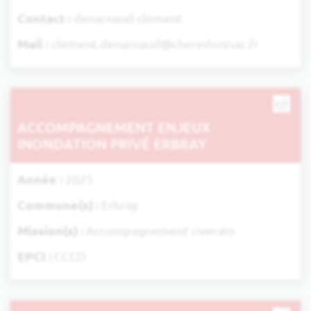
Contact :
denarnaud clement
Mail :
clement.denarnaud@cheredonisac.fr
ACCOMPAGNEMENT ENJEUX
INONDATION PRIVÉ ERBRAY
Année :
2025
Commune(s) :
Erbray
Mission(s) :
Accompagnement riverain
EPCI :
CCCD