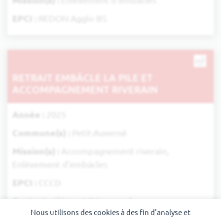
Mission(s) :
Enlèvement d'embâcles
EPCI :
REDON Agglo BS
RETRAIT EMBÂCLE LA PILE ET
ACCOMPAGNEMENT RIVERAIN
Année :
2025
Commune(s) :
Petit-Auverné
Mission(s) :
Accompagnement riverain,
Enlèvement d'embâcles
EPCI :
CCCD
Contact :
Clément Dénarnaud
Nous utilisons des cookies à des fin d'analyse et
Mail :
clement.denarnaud@cheredonisac.fr