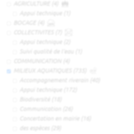
AGRICULTURE
(4)
Appui technique
(1)
BOCAGE
(4)
COLLECTIVITES
(7)
Appui technique
(2)
Suivi qualité de l'eau
(1)
COMMUNICATION
(4)
MILIEUX AQUATIQUES
(735)
Accompagnement riverain
(40)
Appui technique
(172)
Biodiversité
(18)
Communication
(26)
Concertation en mairie
(16)
des espèces
(29)