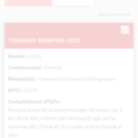
Affichage : 46 - 54 sur 735
TRAVAUX MORPHO 2025
Année :
2025
Commune(s) :
Derval
Mission(s) :
Travaux hydromorphologiques
EPCI :
CCCD
Complément d'info :
Restauration de la morphologie du cours sur 6
km dont 400 mètres de reméandrage sur le
ruisseau de L’Yene et de Lurdin entre Derval et
Jans.