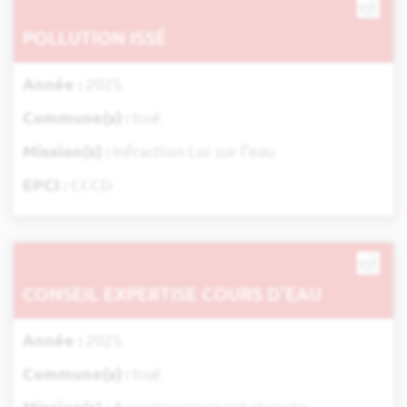
POLLUTION ISSÉ
Année :
2025
Commune(s) :
Issé
Mission(s) :
Infraction Loi sur l'eau
EPCI :
CCCD
CONSEIL EXPERTISE COURS D’EAU
Année :
2025
Commune(s) :
Issé