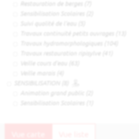
Restauration de berges
(7)
Sensibilisation Scolaires
(2)
Suivi qualité de l'eau
(5)
Travaux continuité petits ouvrages
(13)
Travaux hydromorphologiques
(104)
Travaux restauration ripisylve
(41)
Veille cours d'eau
(63)
Veille marais
(4)
SENSIBILISATION
(8)
Animation grand public
(2)
Sensibilisation Scolaires
(1)
Vue carte
Vue liste