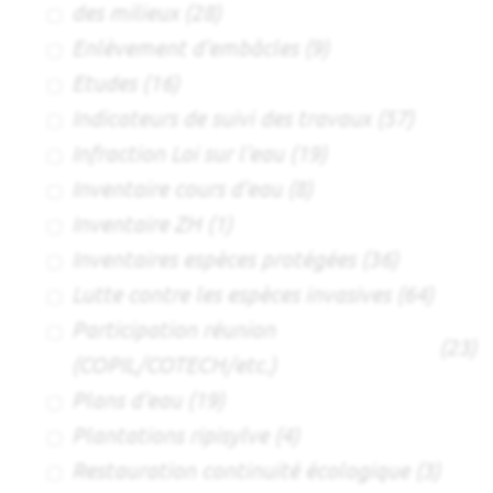
des milieux
(28)
Enlèvement d'embâcles
(9)
Etudes
(16)
Indicateurs de suivi des travaux
(57)
Infraction Loi sur l'eau
(19)
Inventaire cours d'eau
(8)
Inventaire ZH
(1)
Inventaires espèces protégées
(36)
Lutte contre les espèces invasives
(64)
Participation réunion
(23)
(COPIL/COTECH/etc.)
Plans d'eau
(19)
Plantations ripisylve
(4)
Restauration continuité écologique
(3)