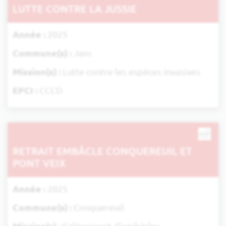
LUTTE CONTRE LA JUSSIE
Année :
2025
Commune(s) :
Jans
Mission(s) :
Lutte contre les espèces invasives
EPCI :
CCCD
RETRAIT EMBÂCLE CONQUEREUIL ET
PONT VEIX
Année :
2025
Commune(s) :
Conquereuil