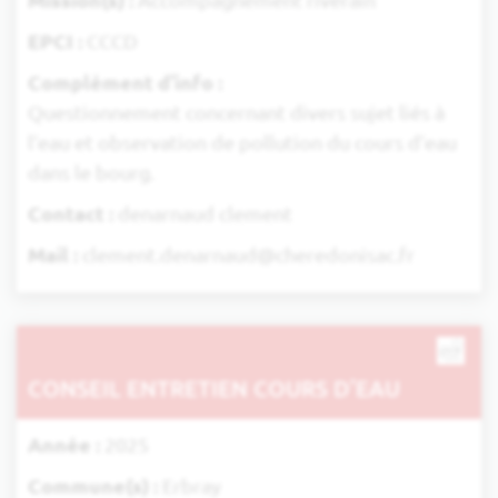
Mission(s) :
Accompagnement riverain
EPCI :
CCCD
Complément d'info :
Questionnement concernant divers sujet liés à
l’eau et observation de pollution du cours d’eau
dans le bourg.
Contact :
denarnaud clement
Mail :
clement.denarnaud@cheredonisac.fr
CONSEIL ENTRETIEN COURS D’EAU
Année :
2025
Commune(s) :
Erbray